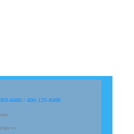
069-8486
/ 400-135-8486
486
gjy.xyz