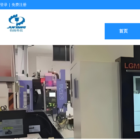
登录
|
免费注册
首页