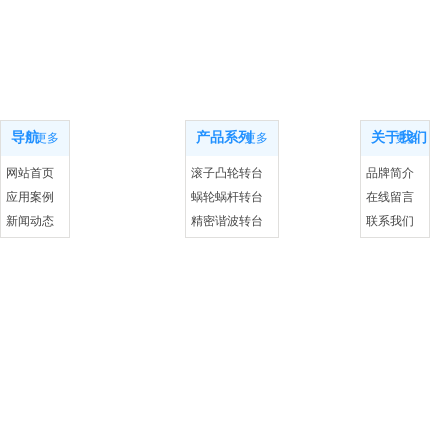
网站导航
产品系列
关于我们
导航
产品系列
关于我们
更多
更多
更多
网站首页
滚子凸轮转台
品牌简介
应用案例
蜗轮蜗杆转台
在线留言
新闻动态
精密谐波转台
联系我们
联系我们
DD直驱转台