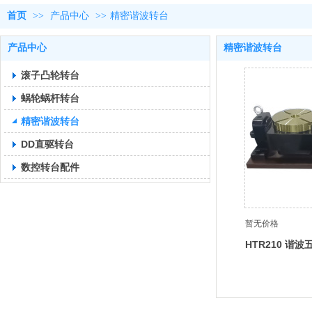
首页
>>
产品中心
>>
精密谐波转台
产品中心
精密谐波转台
滚子凸轮转台
蜗轮蜗杆转台
精密谐波转台
DD直驱转台
数控转台配件
暂无价格
HTR210 谐波